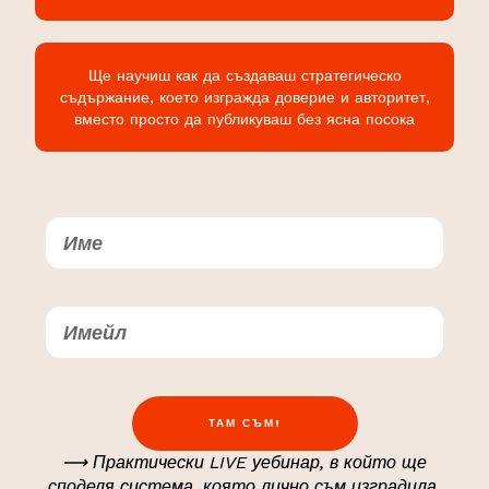
Ще научиш как да създаваш стратегическо
съдържание, което изгражда доверие и авторитет,
вместо просто да публикуваш без ясна посока
ТАМ СЪМ!
⟶ Практически LIVE уебинар, в който ще
споделя система, която лично съм изградила,