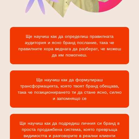
Ще научиш как да определиш правилната
аудитория и ясно бранд послание, така че
правилните хора веднага да разберат, че можеш
да им помогнеш.
Ще научиш как да формулираш
трансформацията, която твоят бранд обещава,
така че позиционирането ти да стане ясно, силно
и запомнящо се
Ще научиш как да подредиш личния си бранд в
проста продажбена система, която превръща
видимостта и разговорите в реални клиенти